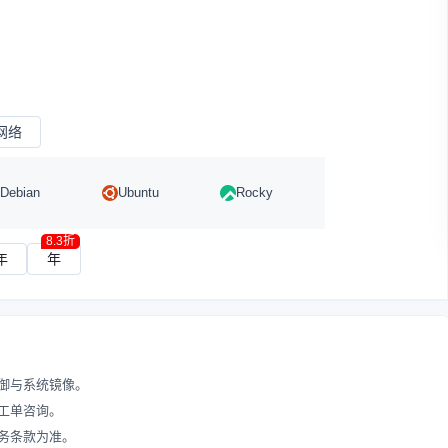
网络
Debian
Ubuntu
Rocky
8.3折
年
年
御与系统镜像。
工单咨询。
务条款为准。