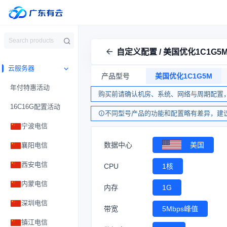
自定义配置 / 美国优化1C1G5
云服务器
产品型号
美国优化1C1G5M
年付特惠活动
购买前请确认机房、系统、网络与周期配置
16C16G配置活动
不同型号产品的功能和配置略有差异，建
宁波电信
数据中心
美国
襄阳电信
西安电信
CPU
1核
内蒙电信
内存
1G
深圳电信
带宽
5Mbps峰值
镇江电信