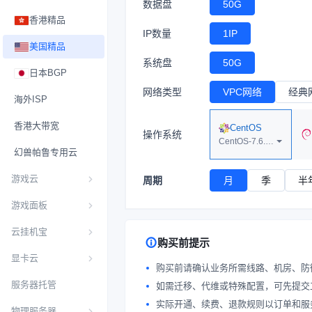
数据盘
50G
香港精品
IP数量
1IP
美国精品
系统盘
50G
日本BGP
网络类型
VPC网络
经典
海外ISP
香港大带宽
CentOS
操作系统
CentOS-7.6.1810-x64
幻兽帕鲁专用云
游戏云
周期
月
季
半
游戏面板
云挂机宝
购买前提示
显卡云
购买前请确认业务所需线路、机房、防
服务器托管
如需迁移、代维或特殊配置，可先提交
实际开通、续费、退款规则以订单和服
物理服务器