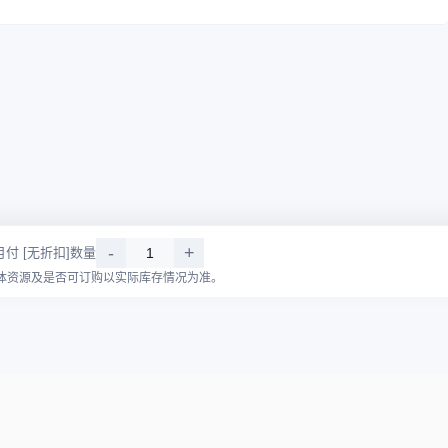
-
+
月付 [无折扣]
数量
体资源及是否可订购以实际库存情况为准。