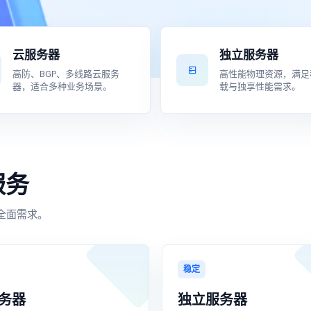
云服务器
独立服务器
西安电信
高防、BGP、多线路云服务
高性能物理资源，满足
器，适合多种业务场景。
载与独享性能需求。
内蒙电信
服务
深圳电信
全面需求。
稳定
镇江电信
务器
独立服务器