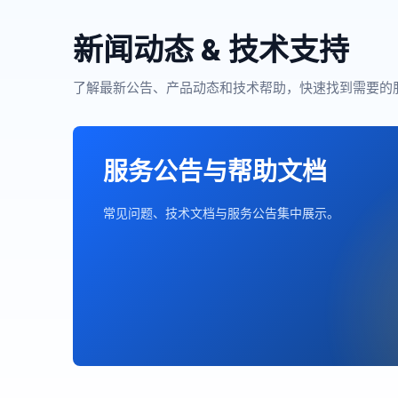
新闻动态 & 技术支持
了解最新公告、产品动态和技术帮助，快速找到需要的
服务公告与帮助文档
常见问题、技术文档与服务公告集中展示。