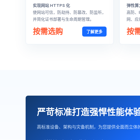
实现网站 HTTPS 化
弹性算
使网站可信，防劫持、防篡改、防监听，
高防、
并简化证书部署与生命周期管理。
网、应
按需选购
按
了解更多
日
严苛标准打造强悍性能体
海外I
高标准设备、架构与灾备机制，为您提供全面而立体