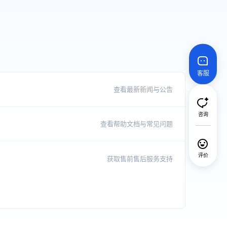
客服
查看最新新闻与公告
咨询
查看帮助文档与常见问题
评价
获取售前售后服务支持