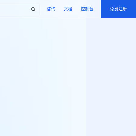
咨询
文档
控制台
免费注册
产品服务
解决方案
文档中心
技术支持
联系我们
新闻动态
了解产品服务相关内容
了解新闻动态相关内容
了解更多
了解更多
了解更多
了解更多
立即选购
了解更多