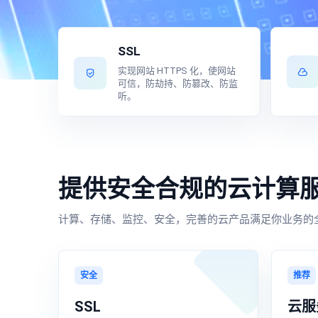
SSL
实现网站 HTTPS 化，使网站
可信，防劫持、防篡改、防监
听。
提供安全合规的云计算
计算、存储、监控、安全，完善的云产品满足你业务的
安全
推荐
SSL
云服