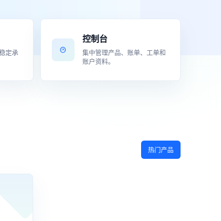
控制台
稳定承
集中管理产品、账单、工单和
账户资料。
热门产品