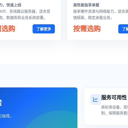
力，快速上线
高性能独享承载
BGP、多线路云服务器，适合官
独享硬件资源与网络能力，适合
香港精品
用、数据库和业务系统部署。
强隔离、稳定承载业务。
需选购
按需选购
了解更多
了
美国精品
本BGP
服务可用性
验
SP
高标准设备、架
制，保障服务稳
的保障。