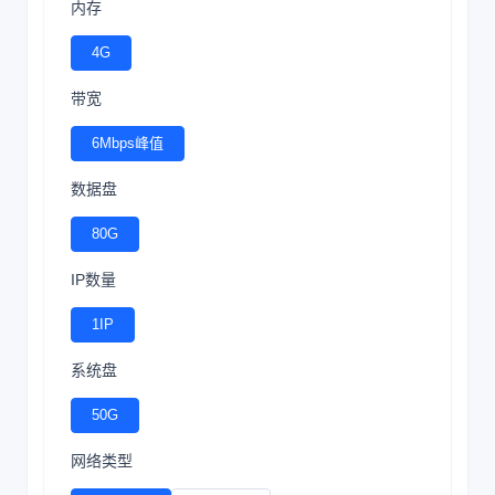
内存
4G
带宽
6Mbps峰值
数据盘
80G
IP数量
1IP
系统盘
50G
网络类型