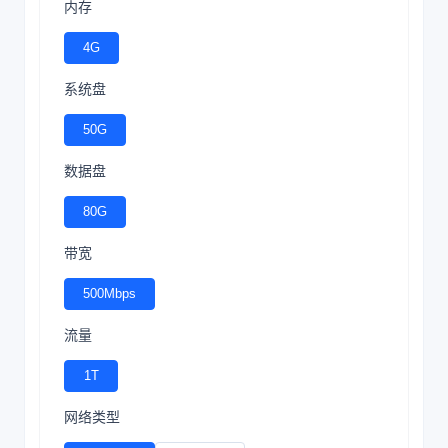
内存
4G
系统盘
50G
数据盘
80G
带宽
500Mbps
流量
1T
网络类型