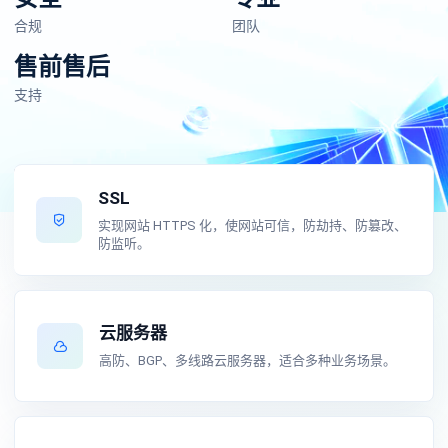
合规
团队
售前售后
支持
SSL
实现网站 HTTPS 化，使网站可信，防劫持、防篡改、
防监听。
云服务器
高防、BGP、多线路云服务器，适合多种业务场景。