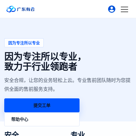
因为专注所以专业
因为专注所以专业，
致力于行业领跑者
安全合规，让您的业务轻松上云。专业售前团队随时为您提
供全面的售前服务支持。
提交工单
帮助中心
安全
专业