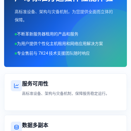
高标准设备、架构与灾备机制，为您提供全面而立体的
保障。
不断革新服务器租用的产品和服务
为用户提供个性化主机租用和网络应用解决方案
专业售前与 7X24 技术支援团队随时响应
服务可用性
高标准设备、架构与灾备机制，保障服务稳定运行。
数据多副本