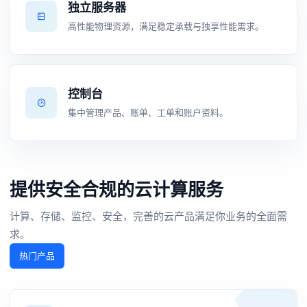
独立服务器
高性能物理资源，满足稳定承载与独享性能需求。
控制台
集中管理产品、账单、工单和账户资料。
提供安全合规的云计算服务
计算、存储、监控、安全，完善的云产品满足你业务的全面需
求。
热门产品