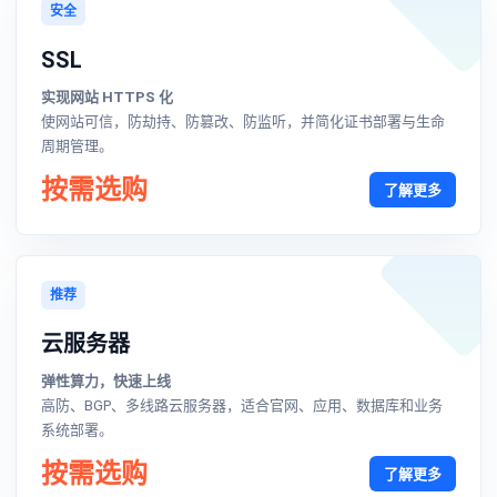
安全
SSL
实现网站 HTTPS 化
使网站可信，防劫持、防篡改、防监听，并简化证书部署与生命
周期管理。
按需选购
了解更多
推荐
云服务器
弹性算力，快速上线
高防、BGP、多线路云服务器，适合官网、应用、数据库和业务
系统部署。
按需选购
了解更多