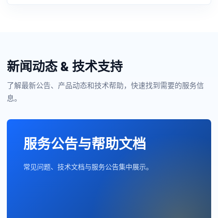
新闻动态 & 技术支持
了解最新公告、产品动态和技术帮助，快速找到需要的服务信
息。
服务公告与帮助文档
常见问题、技术文档与服务公告集中展示。