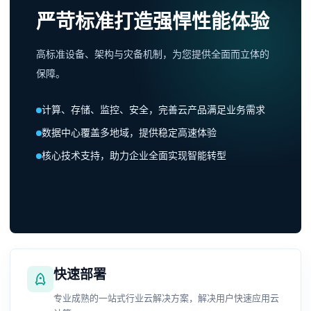
严苛标准打造强悍性能体验
高标准设备、架构与灾备机制，为您提供全面而立体的
保障。
计算、存储、监控、安全，完善云产品满足业务需求
数据中心覆盖多地域，提供稳定高速体验
核心技术支持，助力企业全面实现智能转型
快速部署
专业成熟的一站式行业云解决方案，解决用户快速应用云